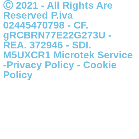
Ⓒ 2021 - All Rights Are
Reserved P.iva
02445470798 - CF.
gRCBRN77E22G273U -
REA. 372946 - SDI.
M5UXCR1
Microtek Service
-
Privacy Policy
-
Cookie
Policy