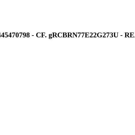
 02445470798 - CF. gRCBRN77E22G273U - 