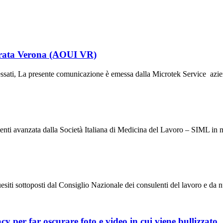
egrata Verona (AOUI VR)
 presente comunicazione è emessa dalla Microtek Service azienda 
vanzata dalla Società Italiana di Medicina del Lavoro – SIML in meri
osti dal Consiglio Nazionale dei consulenti del lavoro e da numer
y per far oscurare foto e video in cui viene bullizzato