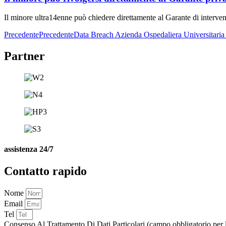
Il minore ultra14enne può chiedere direttamente al Garante di intervenir
Precedente
Precedente
Data Breach Azienda Ospedaliera Universitari
Partner
assistenza 24/7
Contatto rapido
Nome
Email
Tel
Consenso Al Trattamento Di Dati Particolari (campo obbligatorio per l'