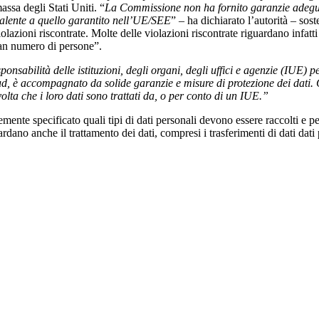
ssa degli Stati Uniti. “
La Commissione non ha fornito garanzie adeguate 
valente a quello garantito nell’UE/SEE
” – ha dichiarato l’autorità – so
iolazioni riscontrate. Molte delle violazioni riscontrate riguardano infatt
ran numero di persone”.
ponsabilità delle istituzioni, degli organi, degli uffici e agenzie (IUE) p
loud, è accompagnato da solide garanzie e misure di protezione dei dati
ta che i loro dati sono trattati da, o per conto di un IUE.”
ente specificato quali tipi di dati personali devono essere raccolti e per
rdano anche il trattamento dei dati, compresi i trasferimenti di dati dati 