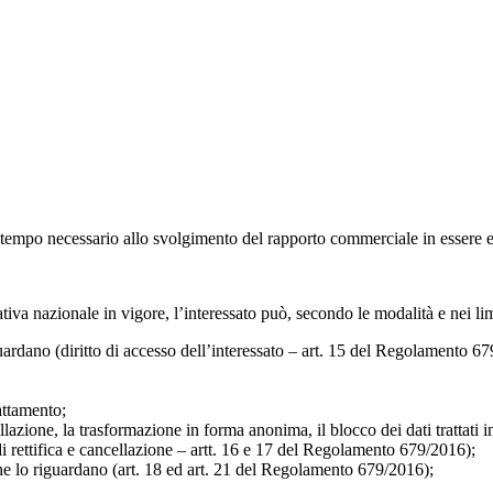
 il tempo necessario allo svolgimento del rapporto commerciale in essere e 
azionale in vigore, l’interessato può, secondo le modalità e nei limiti 
guardano (diritto di accesso dell’interessato – art. 15 del Regolamento 6
rattamento;
ellazione, la trasformazione in forma anonima, il blocco dei dati trattati 
 di rettifica e cancellazione – artt. 16 e 17 del Regolamento 679/2016);
 che lo riguardano (art. 18 ed art. 21 del Regolamento 679/2016);