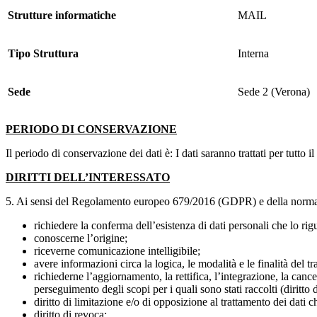
Strutture informatiche
MAIL
Tipo Struttura
Interna
Sede
Sede 2 (Verona)
PERIODO DI CONSERVAZIONE
Il periodo di conservazione dei dati è: I dati saranno trattati per tutto
DIRITTI DELL’INTERESSATO
5. Ai sensi del Regolamento europeo 679/2016 (GDPR) e della normativa n
richiedere la conferma dell’esistenza di dati personali che lo ri
conoscerne l’origine;
riceverne comunicazione intelligibile;
avere informazioni circa la logica, le modalità e le finalità del t
richiederne l’aggiornamento, la rettifica, l’integrazione, la canc
perseguimento degli scopi per i quali sono stati raccolti (diritto
diritto di limitazione e/o di opposizione al trattamento dei dati
diritto di revoca;