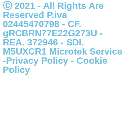
Ⓒ 2021 - All Rights Are
Reserved P.iva
02445470798 - CF.
gRCBRN77E22G273U -
REA. 372946 - SDI.
M5UXCR1
Microtek Service
-
Privacy Policy
-
Cookie
Policy